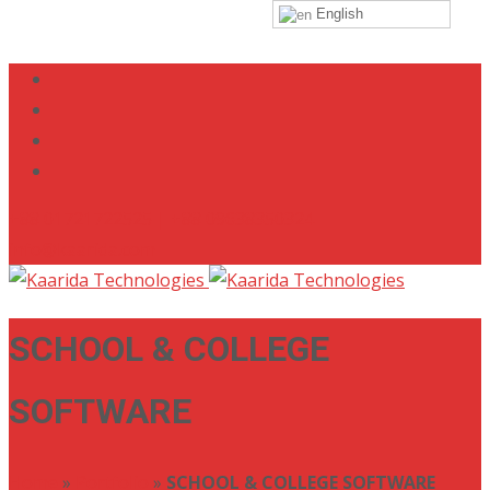
English
+88 01721722525 | +88 09638350324
info@kaarida.com
SCHOOL & COLLEGE
SOFTWARE
Home
»
Portfolio
»
SCHOOL & COLLEGE SOFTWARE