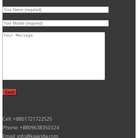
Cell: +8801721722525
Phone: +8809638350324
Email: info@kaarida.com