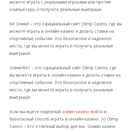
можете играть с реальными игроками или против
компьютера, и получать реальные выигрыши.
БК Олимп – это официальный сайт Olimp Casino, где вы
можете играть в онлайн-казино и делать ставки на
спортивные события. Это безопасное и надежное
место, где вы можете играть и получать реальные
выигрыши.
Олимпбет – это официальный сайт Olimp Casino, где
вы можете играть в онлайн-казино и делать ставки на
спортивные события. Это безопасное и надежное
место, где вы можете играть и получать реальные
выигрыши.
Если вы ищете надежный
олимп казино войти
и
безопасный способ играть в онлайн-казино, то Olimp
Casino – это отличный выбор для вас. Олимп казино