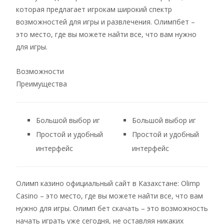
которая предлагает игрокам широкий спектр
возможностей для игры и развлечения. Олимпбет –
это место, где вы можете найти все, что вам нужно
для игры.
Возможности
Преимущества
Большой выбор иг
Большой выбор иг
Простой и удобный
Простой и удобный
интерфейс
интерфейс
Олимп казино официальный сайт в Казахстане: Olimp
Casino – это место, где вы можете найти все, что вам
нужно для игры. Олимп бет скачать – это возможность
начать играть уже сегодня, не оставляя никаких