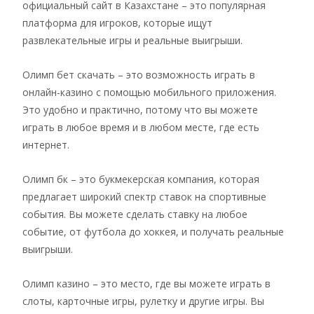
официальный сайт в Казахстане – это популярная
платформа для игроков, которые ищут
развлекательные игры и реальные выигрыши.
Олимп бет скачать – это возможность играть в
онлайн-казино с помощью мобильного приложения.
Это удобно и практично, потому что вы можете
играть в любое время и в любом месте, где есть
интернет.
Олимп бк – это букмекерская компания, которая
предлагает широкий спектр ставок на спортивные
события. Вы можете сделать ставку на любое
событие, от футбола до хоккея, и получать реальные
выигрыши.
Олимп казино – это место, где вы можете играть в
слоты, карточные игры, рулетку и другие игры. Вы