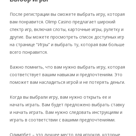
После регистрации вы сможете выбрать игру, которая
вам понравится. Olimp Casino предлагает широкий
спектр игр, включая слоты, карточные игры, рулетку и
другие. Вы можете просмотреть список доступных игр
на странице “Игры” и выбрать ту, которая вам больше
всего понравится.
Важно помнить, что вам нужно выбрать игру, которая
соответствует вашим навыкам и предпочтениям. Это
поможет вам насладиться игрой и не потерять деньги.
Когда вы выбрали игру, вам нужно открыть ее и
начать играть. Вам будет предложено выбрать ставку
и начать играть. Вам нужно следовать инструкциям и
играть в соответствии с вашими предпочтениями.
Олимпбет – это лучшее место для игроков, которые