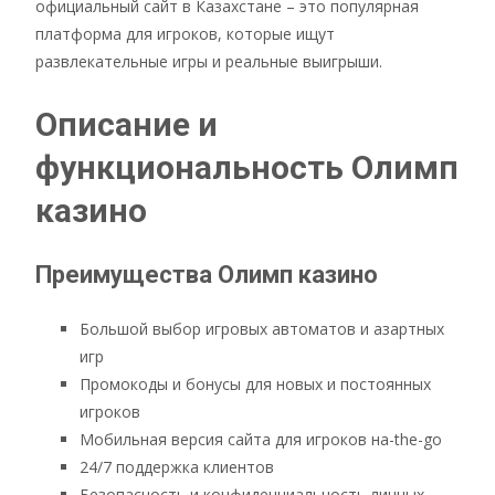
официальный сайт в Казахстане – это популярная
платформа для игроков, которые ищут
развлекательные игры и реальные выигрыши.
Описание и
функциональность Олимп
казино
Преимущества Олимп казино
Большой выбор игровых автоматов и азартных
игр
Промокоды и бонусы для новых и постоянных
игроков
Мобильная версия сайта для игроков на-the-go
24/7 поддержка клиентов
Безопасность и конфиденциальность личных