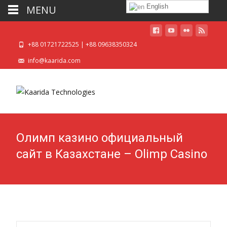
English
MENU
+88 01721722525 | +88 09638350324
info@kaarida.com
Олимп казино официальный
сайт в Казахстане – Olimp Casino